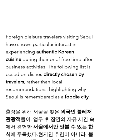
Foreign bleisure travelers visiting Seoul 
have shown particular interest in 
experiencing 
authentic Korean 
cuisine
 during their brief free time after 
business activities. The following list is 
based on dishes 
directly chosen by 
travelers
, rather than local 
recommendations, highlighting why 
Seoul is remembered as a 
foodie city
.
출장을 위해 서울을 찾은 
외국인 블레저 
관광객
들이, 업무 후 잠깐의 자유 시간 속
에서 경험한 
서울에서만 맛볼 수 있는 한
식
에 주목했다.현지인 추천이 아니라, 
블