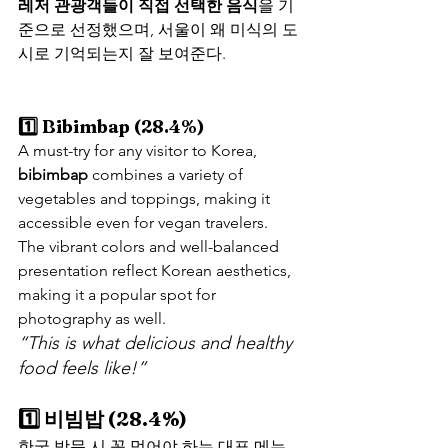
레저 관광객들이 직접 선택한 음식
을 기
준으로 선정했으며, 서울이 왜 미식의 도
시로 기억되는지 잘 보여준다.
1️⃣ Bibimbap (28.4%)
A must-try for any visitor to Korea, 
bibimbap
 combines a variety of 
vegetables and toppings, making it 
accessible even for vegan travelers. 
The vibrant colors and well-balanced 
presentation reflect Korean aesthetics, 
making it a popular spot for 
photography as well.
“This is what delicious and healthy 
food feels like!”
1️⃣ 비빔밥 (28.4%)
한국 방문 시 꼭 먹어야 하는 대표 메뉴. 