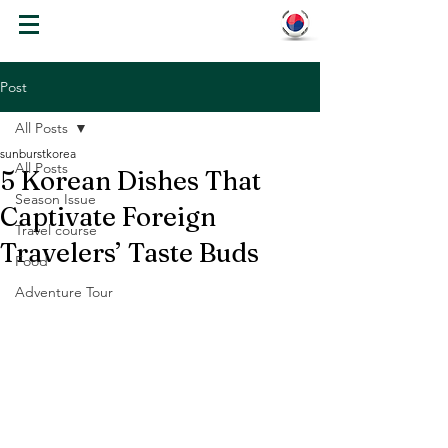
WELCOME TO KOREA
Post
All Posts
sunburstkorea
All Posts
5 Korean Dishes That
Season Issue
Captivate Foreign
Travel course
Travelers’ Taste Buds
Food
Adventure Tour
KOR